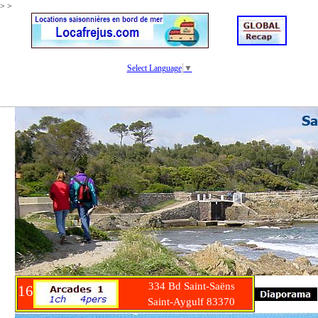
>
>
Select Language
▼
334 Bd Saint-Saëns
16
Saint-Aygulf 83370