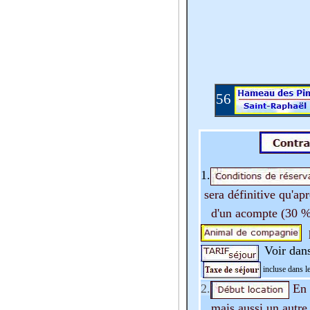
56
1.
sera définitive qu'ap
d'un acompte (30 
p
Voir dan
incluse dans le
2.
En 
mais aussi un autre j