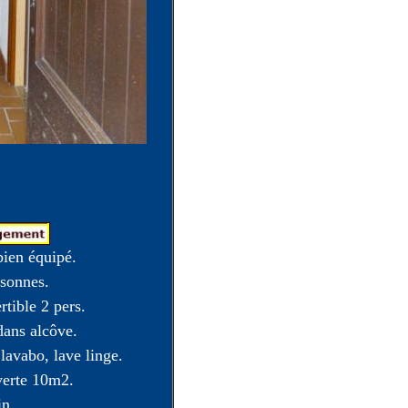
bien équipé.
rsonnes.
rtible 2 pers.
dans alcôve.
 lavabo, lave linge.
verte 10m2.
in.