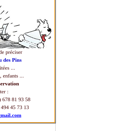
de préciser
 des Pins
tées ...
 enfants ...
ervation
er :
 678 81 93 58
) 494 45 73 13
gmail.com