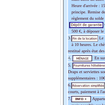
Heure d'arrivée : 15
principe. Remise des
règlement du solde d
500 €, à déposer le j
3
.
Le 
à 10 heures. Le chè
restitué après état des
4
.
En sus
5.
Draps et serviettes so
supplémentaires : 10€
6.
courts, paiement à l'a
7.
Apparte