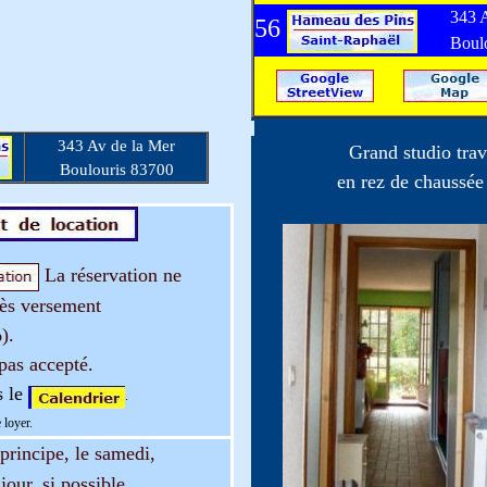
343 
56
Boul
343 Av de la Mer
Grand studio tra
Boulouris 83700
en rez de chaussée
La réservation ne
rès versement
%).
as accepté.
s le
.
 loyer.
principe, le samedi,
our, si possible.