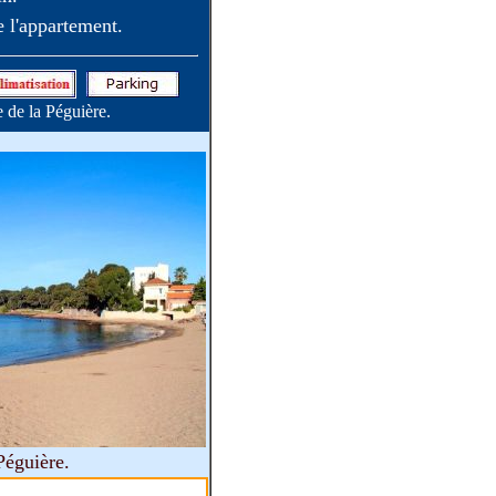
e l'appartement.
 de la Péguière.
Péguière.