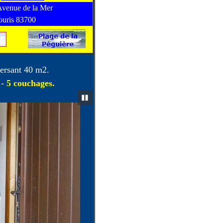
Avenue de la Mer
ouris 83700
versant 40 m2.
 -
5 couchages.