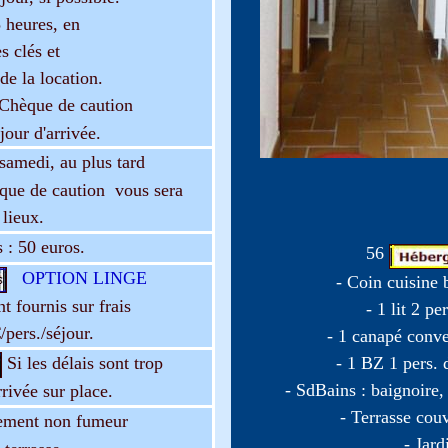
 heures, en
 clés et
e la location.
Chèque de caution
our d'arrivée.
samedi, au plus tard
que de caution vous sera
 lieux.
 : 50 euros
.
56
OPTION LINGE
- Coin cuisine 
nt fournis sur frais
-
1 lit 2 pe
/pers./séjour.
- 1 canapé conve
Si les délais sont trop
-
1 BZ 1 pers. 
- SdBains : baignoire,
rrivée sur place.
- Terrasse cou
ment non fumeur
- Jard