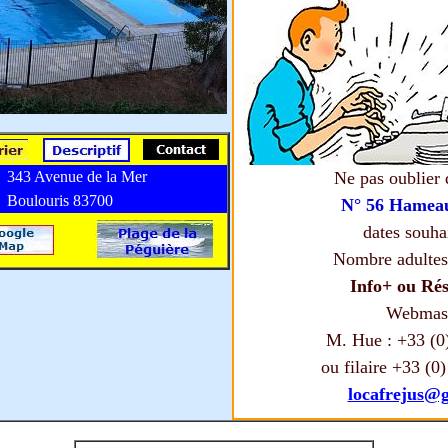
343 Avenue de la Mer
Ne pas oublier 
Boulouris 83700
N° 56 Hameau
dates souhai
Nombre adultes,
Info+ ou Rés
Webmast
M. Hue : +33 (0)
ou filaire +33 (0
locafrejus@