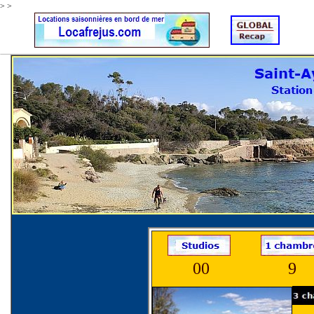
>
>
00
9