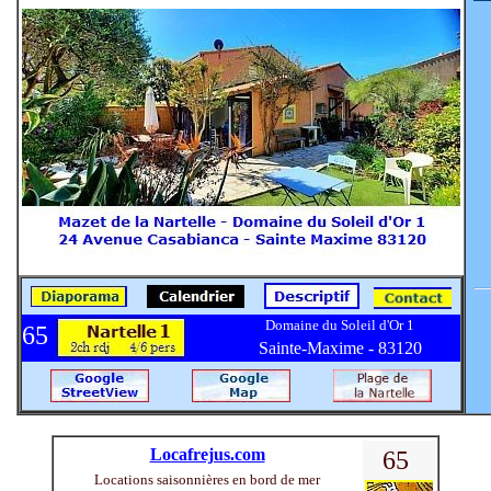
Domaine du Soleil d'Or 1
65
Sainte-Maxime - 83120
Locafrejus.com
65
Locations saisonnières en bord de mer