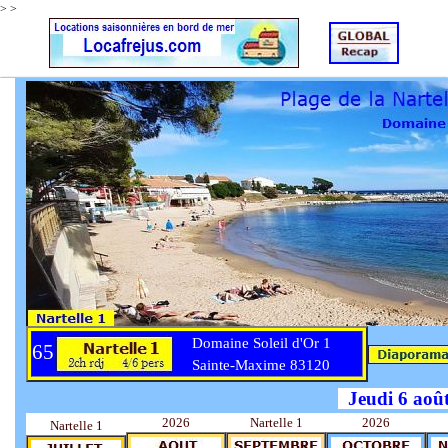
>
>
Domaine Soleil d'Or 1
65
Sainte-Maxime 83120
Jeudi 6 aoû
2026
Nartelle 1
2026
Nartelle 1