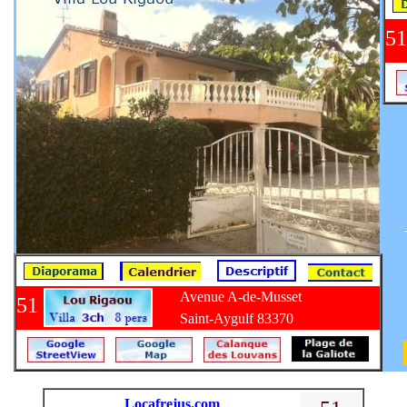
5
Avenue A-de-Musset
51
Saint-Aygulf 83370
Locafrejus.com