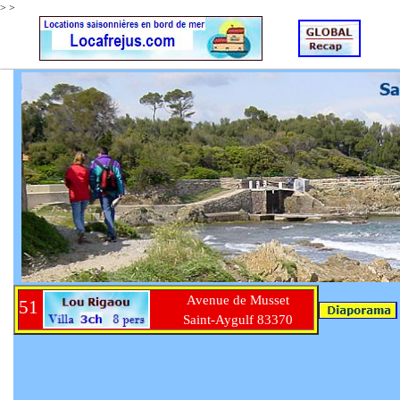
>
>
Avenue de Musset
51
Saint-Aygulf 83370