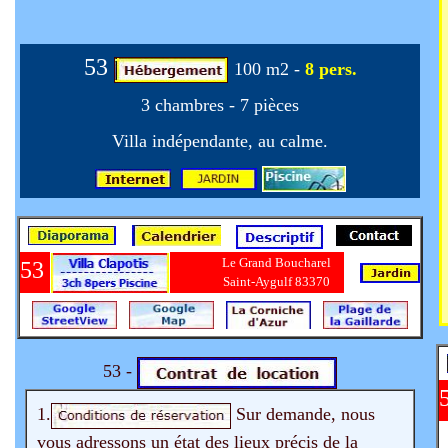
53
100 m2 -
8 pers.
3 chambres - 7 pièces
Villa indépendante, au calme.
Le Grand Boucharel
53
Saint-Aygulf 83370
53 -
1.
Sur demande, nous
vous adressons un état des lieux précis de la