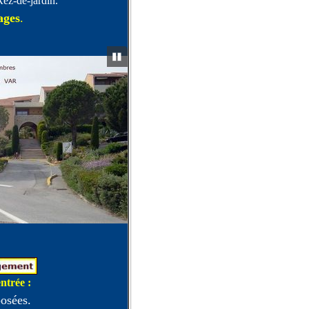
Rez-de-jardin.
ages
.
ntrée :
posées.