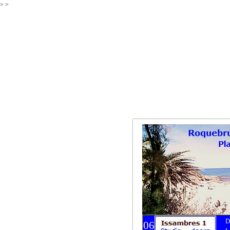
>
>
D
06