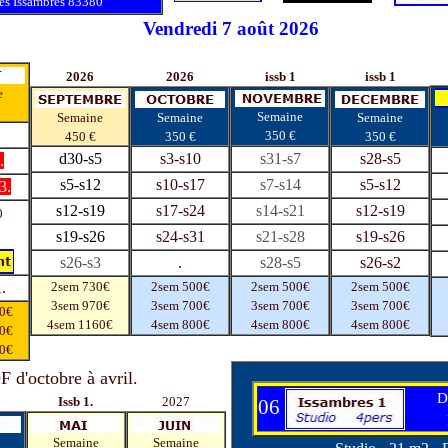
es Issambres 83380
Vendredi 7 août
2026
2026
2026
issb 1
issb 1
e
Semaine
Semaine
Semaine
Semaine
350 €
450 €
350 €
350 €
d30-s5
s3-s10
s31-s7
s28-s5
.
s5-s12
s10-s17
s7-s14
s5-s12
3.
s12-s19
s17-s24
s14-s21
s12-s19
0
s19-s26
s24-s31
s21-s28
s19-s26
s26-s3
.
s28-s5
s26-s2
.
2sem 730€
2sem 500€
2sem 500€
2sem 500€
.
3sem 970€
3sem 700€
3sem 700€
3sem 700€
0€
4sem 1160€
4sem 800€
4sem 800€
4sem 800€
0€
0€
 d'octobre à avril.
D
Issb 1.
2027
06
Semaine
Semaine