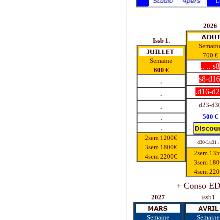
L
2026
Issb 1.
Semain
700 €
Semaine
.. .. s8
600 €
s8-d16
.
.d16-d2
.
d23-d3
.
500 €
.
.
2sem 1200€
d30-Lu31 .
3sem 1800€
2sem 135
4sem 2200€
3sem 180
4sem 220
+ Conso EDF
2027
issb1
Semaine
Semaine