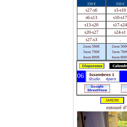
350 €
350 €
s27-s6
s3-s10
s6-s13
s10-s17
s13-s20
s17-s24
s20-s27
s24-s1
s27-s3
.
2sem 500€
2sem 500
3sem 700€
3sem 700
4sem 800€
4sem 800
06
J
entouré d'