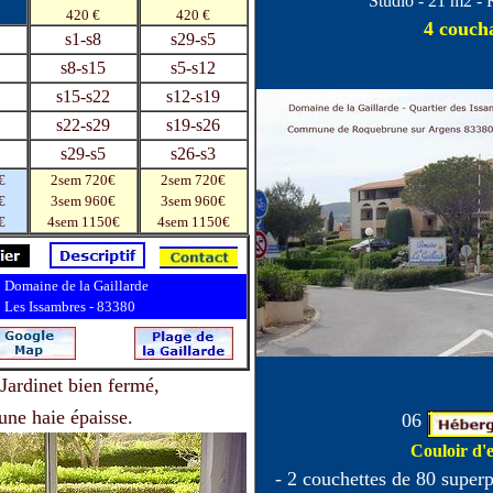
Studio - 21 m2 - 
420 €
420 €
4 couch
s1-s8
s29-s5
s8-s15
s5-s12
s15-s22
s12-s19
s22-s29
s19-s26
s29-s5
s26-s3
€
2sem 720€
2sem 720€
€
3sem 960€
3sem 960€
€
4sem 1150€
4sem 1150€
Domaine de la Gaillarde
Les Issambres - 83380
ardinet bien fermé,
une haie épaisse.
06
Couloir d'e
- 2 couchettes de 80 super