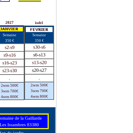
2027
issb1
Semaine
Semaine
350 €
350 €
s30-s6
s2-s9
s6-s13
s9-s16
s13-s20
s16-s23
s20-s27
s23-s30
.
.
2sem 500€
2sem 500€
3sem 700€
3sem 700€
4sem 800€
4sem 800€
omaine de la Gaillarde
Les Issambres 83380