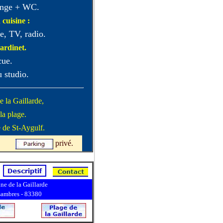
linge + WC.
 cuisine :
e, TV, radio.
jardinet.
cue.
u studio.
 la Gaillarde,
la plage.
 de St-Aygulf.
privé.
e de la Gaillarde
sambres - 83380