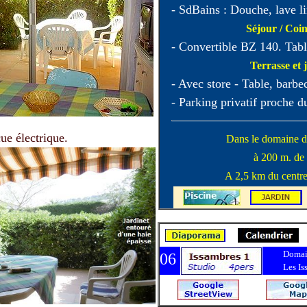
- SdBains : Douche, lave 
Séjour / Coin
- Convertible BZ 140. Tabl
Terrasse et 
- Avec store - Table, barbe
- Parking privatif proche d
ue électrique.
Dans le domaine de
à 200 m. de 
A 2,5 km du centre
Domain
06
Les Is