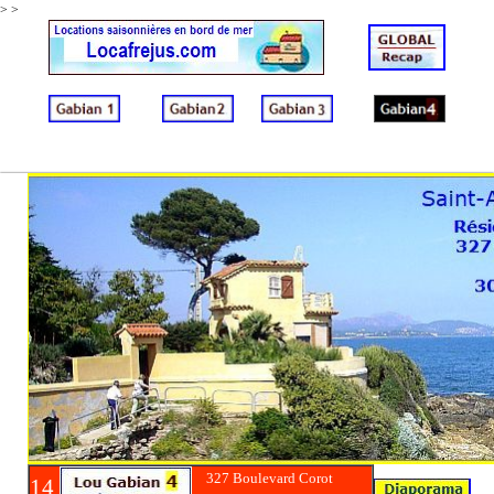
>
>
327 Boulevard Corot
14