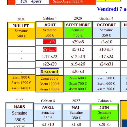
Saint-Aygulf 83370
Vendredi 7 
Gabian 4
2026
Gabian 4
2026
Semaine
Semaine
Semaine
Semaine
500 €
400 €
350 €
500 €
.. .. d9.
s29-s5
s3-s10
.
d9-L17
s5-s12
s10-s17
.
L17-s22
s12-s19
s17-s24
.
s22-s29
s19-s26
s24-s31
.
s26-s3
.
.
2sem 900 €
2sem 600 €
2sem 500 €
2sem 900 €
3sem 1200 €
3sem 700 €
3sem 600 €
3sem 1200 €
4sem 1400 €
4sem 800 €
4sem 700 €
4sem 1400 €
2027
Gabian 4
2027
Gabian 4
Semaine
Semaine
Semaine
Semaine
350 €
350 €
400 €
350 €
s3-s10
s1-s8
s29-s5