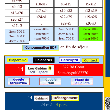
s27-s6
s10-s17
s8-s15
s5-s12
s6-s13
s17-s24
s15-s22
s12-s19
s13-s20
s24-s1
s22-s29
s19-s26
s20-s27
.
s29-s5
s26-s3
s27-s3
2sem 500 €
2sem 500 €
2sem 600 €
2sem 500 €
3sem 600 €
3sem 600 €
3sem 700 €
3sem 600 €
4sem 700 €
4sem 700 €
4sem 800 €
4sem 700 €
+
en fin de séjour.
327 Bd Corot
14
Saint-Aygulf 83370
14
24 m2 -
4 pers.