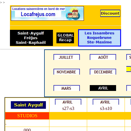
>
>
s27-s3
s3-s10
STUDIOS
.
000
.
.