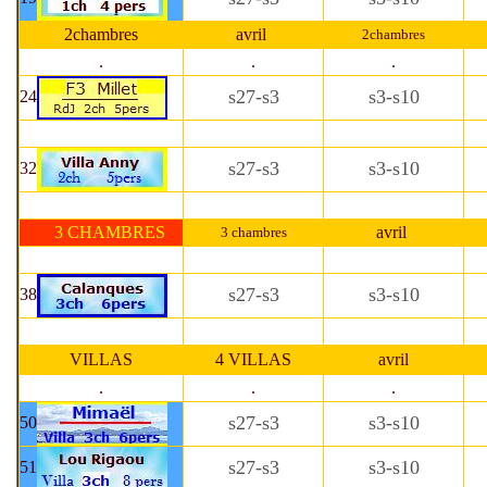
2chambres
avril
2chambres
.
.
.
s27-s3
s3-s10
24
s27-s3
s3-s10
32
3 CHAMBRES
avril
3 chambres
s27-s3
s3-s10
38
VILLAS
4 VILLAS
avril
.
.
.
s27-s3
s3-s10
50
s27-s3
s3-s10
51