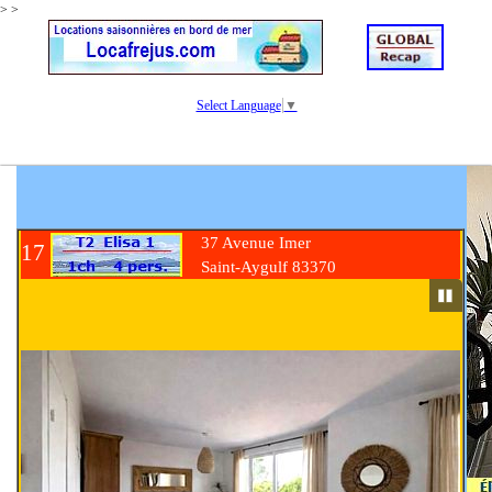
>
>
Select Language
▼
37 Avenue Imer
17
Saint-Aygulf 83370