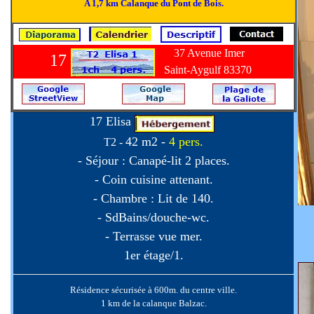
A 1,7 km Calanque du Pont de Bois.
37 Avenue Imer
17
Saint-Aygulf 83370
17 Elisa
42 m2 -
4 pers.
T2 -
- Séjour : Canapé-lit 2 places.
- Coin cuisine attenant.
- Chambre : Lit de 140.
- SdBains/douche-wc.
- Terrasse vue mer.
1er étage/1.
Résidence sécurisée à 600m. du centre ville.
1 km de la calanque Balzac.