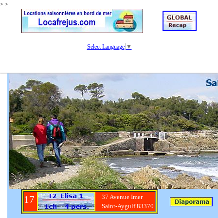
>
>
Select Language
▼
37 Avenue Imer
17
Saint-Aygulf 83370